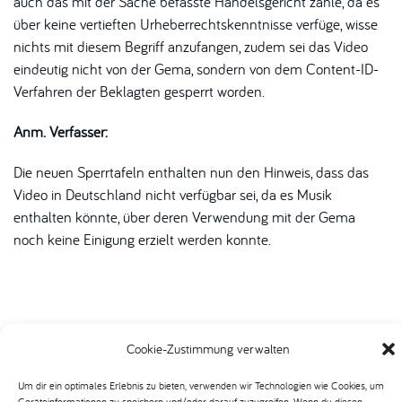
auch das mit der Sache befasste Handelsgericht zähle, da es
über keine vertieften Urheberrechtskenntnisse verfüge, wisse
nichts mit diesem Begriff anzufangen, zudem sei das Video
eindeutig nicht von der Gema, sondern von dem Content-ID-
Verfahren der Beklagten gesperrt worden.
Anm. Verfasser:
Die neuen Sperrtafeln enthalten nun den Hinweis, dass das
Video in Deutschland nicht verfügbar sei, da es Musik
enthalten könnte, über deren Verwendung mit der Gema
noch keine Einigung erzielt werden konnte.
Cookie-Zustimmung verwalten
Um dir ein optimales Erlebnis zu bieten, verwenden wir Technologien wie Cookies, um
Breitwieser Rechtsanwälte 2023 - Alle Rechte
Geräteinformationen zu speichern und/oder darauf zuzugreifen. Wenn du diesen